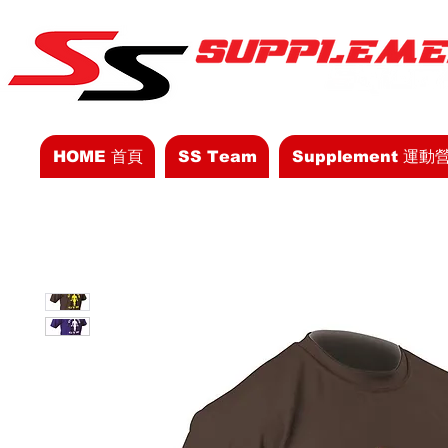
HOME 首頁
SS Team
Supplement 運動